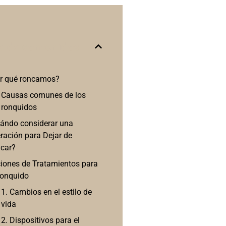
a de contenidos
r qué roncamos?
Causas comunes de los
ronquidos
ándo considerar una
ración para Dejar de
car?
iones de Tratamientos para
Ronquido
1. Cambios en el estilo de
vida
2. Dispositivos para el