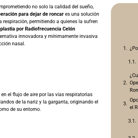
omprometiendo no solo la calidad del sueño,
eración para dejar de roncar
es una solución
a respiración, permitiendo a quienes la sufren
Tabl
plastia por Radiofrecuencia Celón
lternativa innovadora y mínimamente invasiva
cción nasal.
¿Po
¿Cu
Ope
Ron
el flujo de aire por las vías respiratorias
Opc
landos de la nariz y la garganta, originando el
el 
como de su entorno.