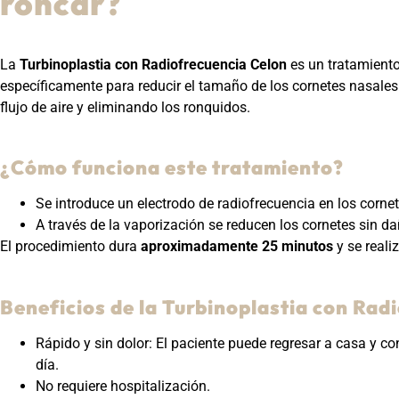
roncar?
La
Turbinoplastia con Radiofrecuencia Celon
es un tratamiento
específicamente para reducir el tamaño de los cornetes nasales
flujo de aire y eliminando los ronquidos.
¿Cómo funciona este tratamiento?
Se introduce un electrodo de radiofrecuencia en los corne
A través de la vaporización se reducen los cornetes sin da
El procedimiento dura
aproximadamente 25 minutos
y se reali
Beneficios de la Turbinoplastia con Rad
Rápido y sin dolor: El paciente puede regresar a casa y c
día.
No requiere hospitalización.