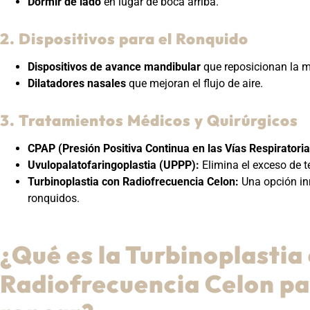
Dormir de lado
en lugar de boca arriba.
2. Dispositivos para el Ronquido
Dispositivos de avance mandibular
que reposicionan la 
Dilatadores nasales
que mejoran el flujo de aire.
3. Tratamientos Médicos y Quirúrgicos
CPAP (Presión Positiva Continua en las Vías Respiratoria
Uvulopalatofaringoplastia (UPPP):
Elimina el exceso de t
Turbinoplastia con Radiofrecuencia Celon:
Una opción in
ronquidos.
¿Qué es la Turbinoplastia
Radiofrecuencia Celon pa